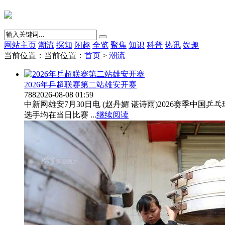
网站主页
潮流
探知
闲趣
全览
聚焦
知识
科普
热讯
娱趣
当前位置：当前位置：
首页
>
潮流
2026年乒超联赛第二站雄安开赛
788
2026-08-08 01:59
中新网雄安7月30日电 (赵丹媚 谌诗雨)2026赛季中
选手均在当日比赛 ...
继续阅读