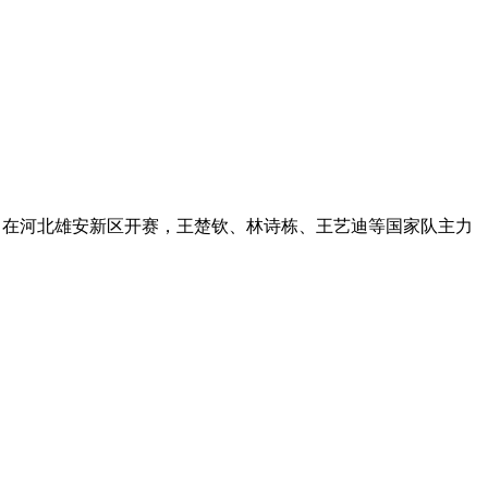
二站29日在河北雄安新区开赛，王楚钦、林诗栋、王艺迪等国家队主力