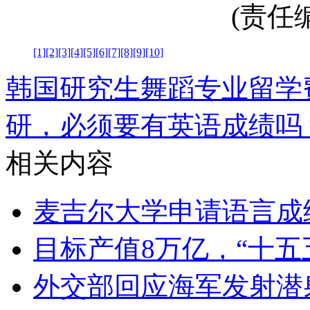
(责任编辑
[1]
[2]
[3]
[4]
[5]
[6]
[7]
[8]
[9]
[10]
韩国研究生舞蹈专业留学
研，必须要有英语成绩吗
相关内容
麦吉尔大学申请语言成
目标产值8万亿，“十五
外交部回应海军发射潜