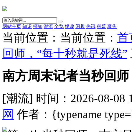
网站主页
知识
探知
潮流
全览
娱趣
闲趣
热讯
科普
聚焦
当前位置：当前位置：
首
回师，“每十秒就是死线”
南方周末记者当秒回师
[潮流] 时间：2026-08-08 
网
作者：{typename type