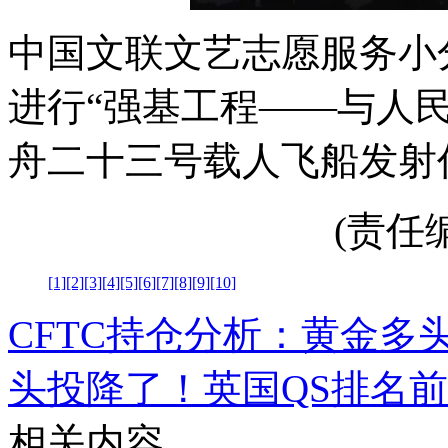
中国文联文艺志愿服务小
进行“强基工程——与人
舟二十三号载人飞船发射
(责任编辑
[1]
[2]
[3]
[4]
[5]
[6]
[7]
[8]
[9]
[10]
CFTC持仓分析：黄金
头投降了！
英国QS排名
相关内容