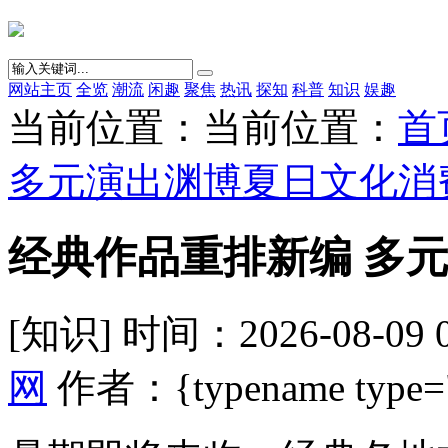
网站主页
全览
潮流
闲趣
聚焦
热讯
探知
科普
知识
娱趣
当前位置：当前位置：
首
多元演出渊博夏日文化消
经典作品重排新编 多
[知识] 时间：2026-08-09 
网
作者：{typename type