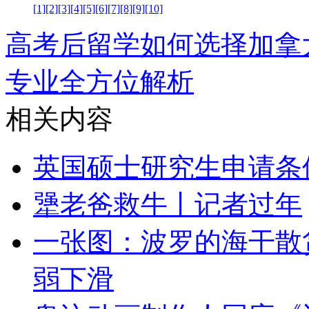
[1]
[2]
[3]
[4]
[5]
[6]
[7]
[8]
[9]
[10]
高考后留学如何选择加拿
专业全方位解析
相关内容
英国硕士研究生申请条
犟老爸救牛丨记者过年
一张图：波罗的海干散
弱下滑