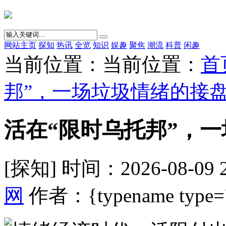
网站主页
探知
热讯
全览
知识
娱趣
聚焦
潮流
科普
闲趣
当前位置：当前位置：
首
邦”，一场垃圾情绪的接
活在“限时乌托邦”，
[探知] 时间：2026-08-09 
网
作者：{typename type