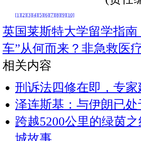
[1]
[2]
[3]
[4]
[5]
[6]
[7]
[8]
[9]
[10]
英国莱斯特大学留学指南
车”从何而来？非急救医
相关内容
刑诉法四修在即，专家
泽连斯基：与伊朗已处
跨越5200公里的绿茵
城故事