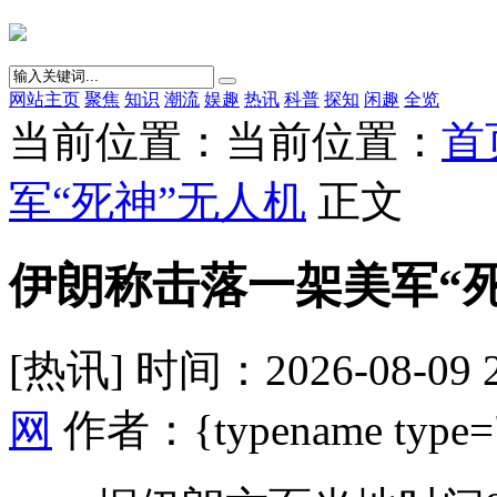
网站主页
聚焦
知识
潮流
娱趣
热讯
科普
探知
闲趣
全览
当前位置：当前位置：
首
军“死神”无人机
正文
伊朗称击落一架美军“
[热讯] 时间：2026-08-09 
网
作者：{typename type