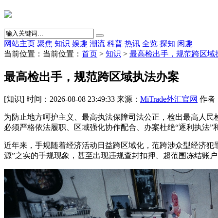
网站主页
聚焦
知识
娱趣
潮流
科普
热讯
全览
探知
闲趣
当前位置：当前位置：
首页
>
知识
>
最高检出手，规范跨区域
最高检出手，规范跨区域执法办案
[知识] 时间：2026-08-08 23:49:33 来源：
MiTrade外汇官网
作者：{
为防止地方呵护主义、最高执法保障司法公正，检出最高人民
必须严格依法履职、区域强化协作配合、办案杜绝“逐利执法”
近年来，手规随着经济活动日益跨区域化，范跨涉众型经济犯罪
源”之实的手规
现象，甚至出现违规查封扣押、超范围冻结账户