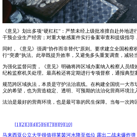
《意见》划出多项“硬杠杠”：严禁未经上级批准擅自赴外地
干预企业生产经营；对重大敏感案件实行备案审查和提级指导
同时，《意见》强调“协作而非替代”原则。要求建立全国检察
行“突袭”执法。此举既提升效率，又避免多头重复调查，减轻
为强化监督问责，《意见》明确将跨区域办案纳入检察人员绩
纪检监察机关处理。最高检还将定期进行专项督察，通报典型
规范跨区域执法，本质是守护法治底线。在构建全国统一大市
义的希望，也为营造稳定、透明、可预期的法治化营商环境注
法治是最好的营商环境，也是最可靠的民生保障。当每一次跨
[1]
[2]
[3]
[4]
[5]
[6]
[7]
[8]
[9]
[10]
马来西亚公立大学很值得
莱茵河水降至低位 露出二战未爆炸弹