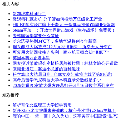
相关内容
新加坡本科offer二
微观筛孔藏玄机 分子筛如何撬动万亿级化工产业
利用化学实验哄骗上千老人 一保健品推销诈骗团伙落网
Steam喜加一：开放世界射击游戏《生存战场》免费领！
去韩国留学需要什么签证
哈尔滨要热到34℃了，多地气温将创今年新高
烟头酿成大祸造成212万元经济损失！所幸无人员伤亡
可复用火箭回收接连失利，商业航天概念却“涨疯了”
英国本科vs香港本科
网友投诉某歌唱会座椅脏居然被拉黑！桂林文旅公开道歉
来湖北潜江，邂逅小龙虾的百种滋味
粉丝算出大结局日期:《100女友》或将连载至第816话!
高考后留学悉尼科技大学本科直录分数线是多少
2026荣耀PC家族大爆发序幕打开:4月16日数字系列发布
精彩推荐
解析哥伦比亚理工大学留学费用
新任Xbox老大披露未来战略：核心是次世代Xbox主机！
理响中国·一笔一画｜久久为功，筑牢美丽中国建设“生态