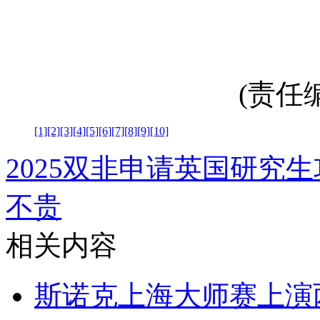
(责任编辑
[1]
[2]
[3]
[4]
[5]
[6]
[7]
[8]
[9]
[10]
2025双非申请英国研究
不贵
相关内容
斯诺克上海大师赛上演