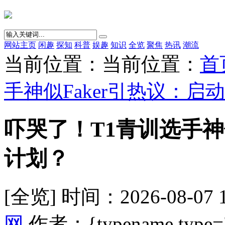
网站主页
闲趣
探知
科普
娱趣
知识
全览
聚焦
热讯
潮流
当前位置：当前位置：
首
手神似Faker引热议：启
吓哭了！T1青训选手神
计划？
[全览] 时间：2026-08-07 
网
作者：{typename type