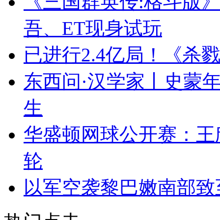
《三国群英传:格斗版》E
吾、ET现身试玩
已进行2.4亿局！《杀
东西问·汉学家丨史蒙年
生
华盛顿网球公开赛：王
轮
以军空袭黎巴嫩南部致