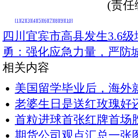
(责任编
[1]
[2]
[3]
[4]
[5]
[6]
[7]
[8]
[9]
[10]
四川宜宾市高县发生3.6级
勇：强化应急力量，严防
相关内容
美国留学毕业后，海外
老婆生日是送红玫瑰好
首粒进球首张红牌首场
期货公司观点汇总一张图