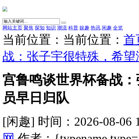
网站主页
聚焦
探知
知识
潮流
科普
娱趣
热讯
闲趣
全览
当前位置：当前位置：
首
战：张子宇很特殊，希望
宫鲁鸣谈世界杯备战：
员早日归队
[闲趣] 时间：2026-08-06 
网
作者：{typename type