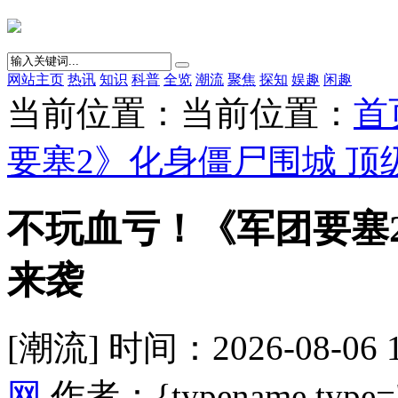
网站主页
热讯
知识
科普
全览
潮流
聚焦
探知
娱趣
闲趣
当前位置：当前位置：
首
要塞2》化身僵尸围城 顶
不玩血亏！《军团要塞2
来袭
[潮流] 时间：2026-08-06 
网
作者：{typename type