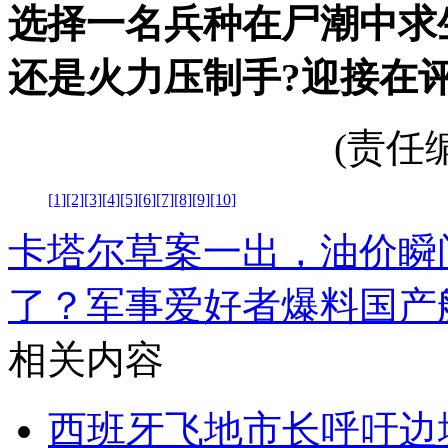
选择一名兵种在尸潮中求
还是火力压制手?迎接在
(责任编辑
[1]
[2]
[3]
[4]
[5]
[6]
[7]
[8]
[9]
[10]
卡塔尔草案一出，油价瞬间
了？
军事爱好者爆料国产
相关内容
西班牙飞地市长呼吁边境