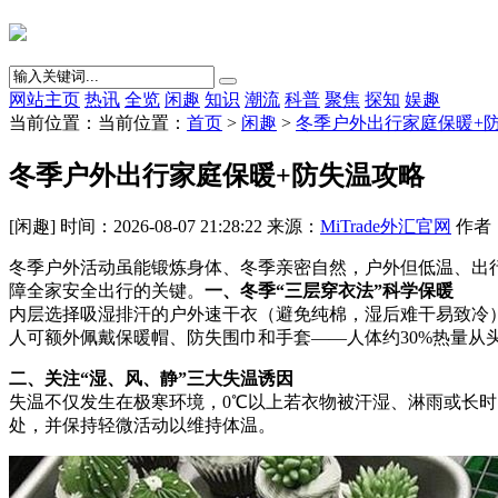
网站主页
热讯
全览
闲趣
知识
潮流
科普
聚焦
探知
娱趣
当前位置：当前位置：
首页
>
闲趣
>
冬季户外出行家庭保暖+
冬季户外出行家庭保暖+防失温攻略
[闲趣] 时间：2026-08-07 21:28:22 来源：
MiTrade外汇官网
作者：{
冬季户外活动虽能锻炼身体、冬季亲密自然，户外但低温、出
障全家安全出行的关键。
一、冬季“三层穿衣法”科学保暖
内层选择吸湿排汗的户外速干衣（避免纯棉，湿后难干易致冷
人可额外佩戴保暖帽、防失
围巾和手套——人体约30%热量从
二、关注“湿、风、静”三大失温诱因
失温不仅发生在极寒环境，0℃以上若衣物被汗湿、淋雨或长
处，并保持轻微活动以维持体温。