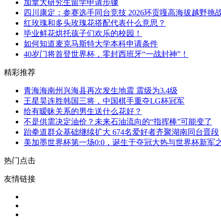
加拿大研究生留学申请步骤
四川康定：参赛选手同台竞技 2026环贡嘎高海拔越野挑
红玫瑰和多头玫瑰花搭配代表什么意思？
毕业鲜花烘托孩子们欢乐的校园！
如何知道麦克马斯特大学本科申请条件
40岁门将首登世界杯，零封西班牙“一战封神”！
精彩推荐
青海海南州兴海县再次发生地震 震级为3.4级
王星昊连胜韩国三将，中国棋手重夺LG杯冠军
给有暧昧关系的男生送什么花好？
不是供需决定油价？未来石油流向的“指挥棒”可能变了
跆拳道群众基础继续扩大 674名爱好者齐聚湖南同台晋段
美加墨世界杯第一场0:0，诞生于夺冠大热与世界杯新军
热门点击
友情链接