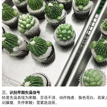
三、识别早期失温信号
轻度失温表现为寒颤、言语不清、动作拖沓、脸色苍白。若家
识朦胧、关停寒颤）需紧急送医。