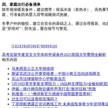
四、家庭出行必备清单
除常规保暖装备外，建议携带：保温水壶（装热水）、高热量
庭，可准备防风婴儿背带或睡袋式抱被。
冬季户外的愉悦，建立在安全的基础之上。通过合理着装、动
是“穿得对”；防失温，重在细节与警觉。
[1]
[2]
[3]
[4]
[5]
[6]
[7]
[8]
[9]
[10]
高考后留学麦克文大学本科申请条件
2025英国大学费用全解析
相关内容
马来西亚公立大学很值得
斯诺克武汉公开赛资格赛：中国小将王信伯连闯两关
京山市法律援助中心护航新业态
5月19日美市更新支撑阻力：18品种支撑阻力(金银铂钯
伊媒：格什姆岛附近爆炸声系打击“敌对目标”所致
热搜第一！“佛得角官方感谢中国帮圆梦世界杯”
过生日可以送香槟玫瑰吗？
丁彦雨航透露正尝试教练工作 未来或投身青少年篮球事