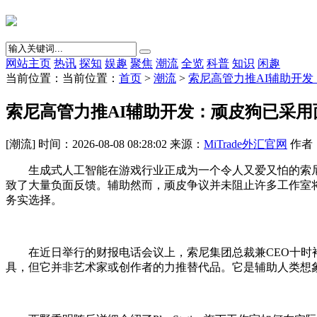
网站主页
热讯
探知
娱趣
聚焦
潮流
全览
科普
知识
闲趣
当前位置：当前位置：
首页
>
潮流
>
索尼高管力推AI辅助开
索尼高管力推AI辅助开发：顽皮狗已采用
[潮流] 时间：2026-08-08 08:28:02 来源：
MiTrade外汇官网
作者：{
生成式人工智能在游戏行业正成为一个令人又爱又怕的索尼
致了大量负面反馈。辅助然而，顽皮争议并未阻止许多工作室将
务实选择。
在近日举行的财报电话会议上，索尼集团总裁兼CEO十时裕树
具，但它并非艺术家或创作者的力推替代品。它是辅助人类想