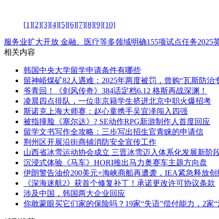
[1]
[2]
[3]
[4]
[5]
[6]
[7]
[8]
[9]
[10]
服务业扩大开放 金融、医疗等多领域明确155项试点任务
202
相关内容
韩国中央大学留学申请条件有哪些
留神峪煤矿82人遇难：2025年两度被罚，曾购“瓦斯防治
爷青回！《剑风传奇》384话定档6.12 格斯再战深渊！
凌晨四点排队，一位非京籍学生挤进北京中职火爆招考
斯诺克上海大师赛：赵心童携手吴宜泽闯入四强
被指撞脸《塞尔达》? SE动作RPG新游制作人首度回应
留学文书写作全攻略：三步写出招生官青睐的申请信
荆州区开展沿街商铺消防安全宣传工作
山西省冰雪运动协会成立 三晋冰雪迈入体系化发展新阶
沉浸式体验《马车》HORI推出马力奥赛车主题方向盘
伊朗警告油价200美元+海峡商船再遭袭，IEA紧急释放
《深海迷航2》获首个修复补丁！承诺更改许可协议条款
涉及中国，韩国两大企业回应
你敢蒙眼买它们家的保险吗？19家“失语”偿付能力，2家“