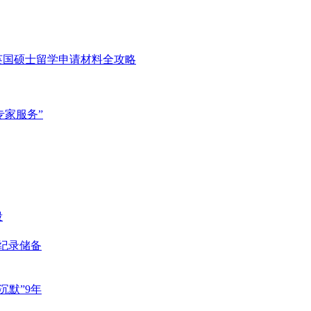
5英国硕士留学申请材料全攻略
专家服务”
段
创纪录储备
沉默”9年