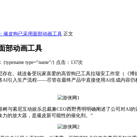
发：顽皮狗已采用面部动画工具
正文
面部动画工具
typename type="name"/} 点击：137次
存在。就连备受玩家喜爱的高管狗已工具拉瑞安工作室（《博德
AI引入生产流程——尽管在最终产品中直接使用AI生成内容仍
与索尼互动娱乐总裁兼CEO西野秀明明确阐述了公司对AI的索
象力的放大器，是顽皮
新可能性的催化剂。”