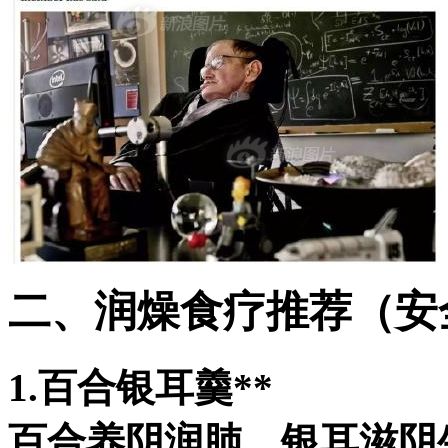
二、润燥食疗推荐（安
1.百合银耳羹**
百合养阴润肺，银耳滋阴