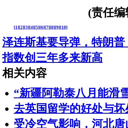
(责任编辑：
[1]
[2]
[3]
[4]
[5]
[6]
[7]
[8]
[9]
[10]
泽连斯基要导弹，特朗普
指数创三年多来新高
相关内容
“新疆阿勒泰八月能滑雪
去英国留学的好处与坏
受冷空气影响，河北唐