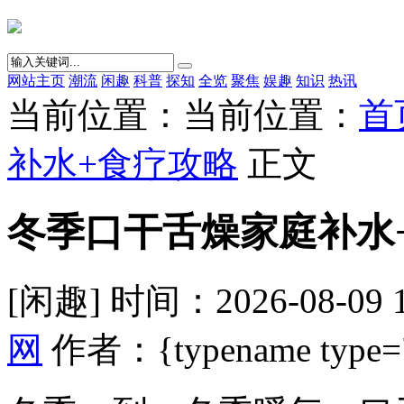
网站主页
潮流
闲趣
科普
探知
全览
聚焦
娱趣
知识
热讯
当前位置：当前位置：
首
补水+食疗攻略
正文
冬季口干舌燥家庭补水
[闲趣] 时间：2026-08-09 
网
作者：{typename type