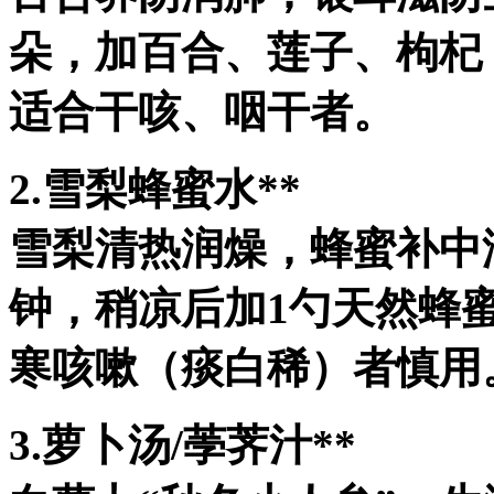
朵，加百合、莲子、枸杞
适合干咳、咽干者。
2.雪梨蜂蜜水**
雪梨清热润燥，蜂蜜补中
钟，稍凉后加1勺天然蜂
寒咳嗽（痰白稀）者慎用
3.萝卜汤/荸荠汁**