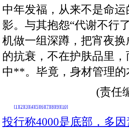
中年发福，从来不是命运
影。与其抱怨“代谢不行
机做一组深蹲，把宵夜换
的抗衰，不在护肤品里，
中**。毕竟，身材管理
(责任编辑
[1]
[2]
[3]
[4]
[5]
[6]
[7]
[8]
[9]
[10]
投行称4000是底部，多