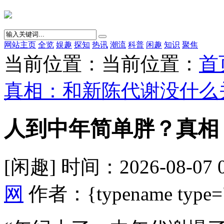
网站主页
全览
娱趣
探知
热讯
潮流
科普
闲趣
知识
聚焦
当前位置：当前位置：
首
真相：和新陈代谢没什么
人到中年简单胖？真相
[闲趣] 时间：2026-08-07 
网
作者：{typename type