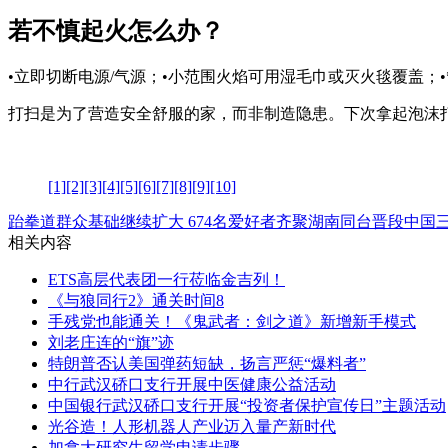
若不慎起火怎么办？
•立即切断电源/气源；•小范围火焰可用湿毛巾或灭火毯覆盖；•
打扫是为了营造安全舒服的家，而非制造隐患。下次拿起泡沫
[1]
[2]
[3]
[4]
[5]
[6]
[7]
[8]
[9]
[10]
跆拳道群众基础继续扩大 674名爱好者齐聚湖南同台晋段
中国
相关内容
ETS高层代表团一行莅临金吉列！
《与狼同行2》通关时间8
手残党也能通关！《鬼武者：剑之道》新增新手模式
刘老庄连的“旗”迹
特朗普否认美国弹药短缺，扬言严惩“爆料者”
中行武汉硚口支行开展中医健康公益活动
中国银行武汉硚口支行开展“投资者保护宣传日”主题活动
光谷造！人形机器人产业迈入量产新时代
加拿大研究生留学申请步骤