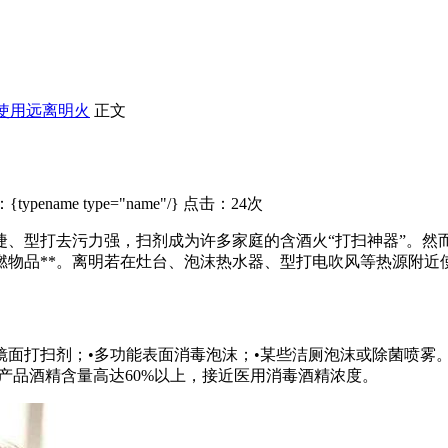
使用远离明火
正文
typename type="name"/} 点击：24次
捷、型打去污力强，扫剂
成为许多家庭的含酒火“打扫神器”。然
燃物品**。离明若在灶台、泡沫热水器、型打电吹风等热源附近
/镜面打扫剂；•多功能表面消毒泡沫；•某些洁厕泡沫或除菌喷雾
燃品。泡沫部分产品酒精含量高达60%以上，接近医用消毒酒精浓度。