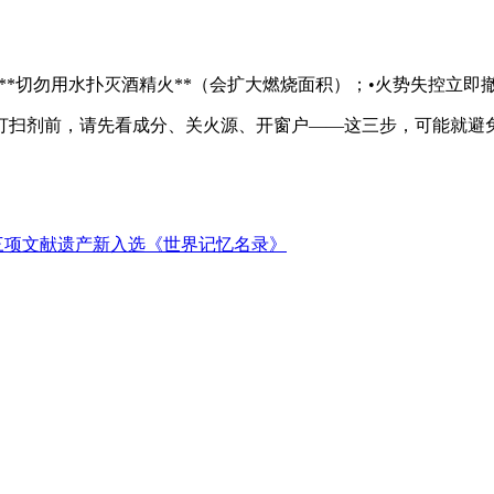
**切勿用水扑灭酒精火**（会扩大燃烧面积）；•火势失控立即撤
打扫剂前，请先看成分、关火源、开窗户——这三步，可能就避
三项文献遗产新入选《世界记忆名录》