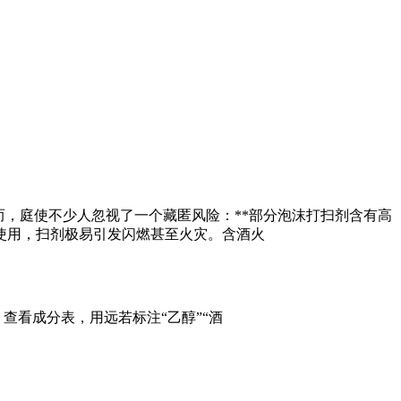
而，庭使不少人忽视了一个藏匿风险：**部分泡沫打扫剂含有高
使用，扫剂极易引发闪燃甚至火灾。含酒火
。查看成分表，用远
若标注“乙醇”“酒