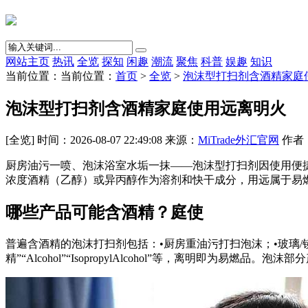
网站主页
热讯
全览
探知
闲趣
潮流
聚焦
科普
娱趣
知识
当前位置：当前位置：
首页
>
全览
>
泡沫型打扫剂含酒精家庭
泡沫型打扫剂含酒精家庭使用远离明火
[全览] 时间：2026-08-07 22:49:08 来源：
MiTrade外汇官网
作者：{
厨房油污一喷、泡沫浴室水垢一抹——泡沫型打扫剂因使用便
浓度酒精（乙醇）或异丙醇作为溶剂和快干成分，用远属于易
哪些产品可能含酒精？庭使
普遍含酒精的泡沫打扫剂包括：•厨房重油污打扫泡沫；•玻璃
精”“Alcohol”“IsopropylAlcohol”等，离明即为易