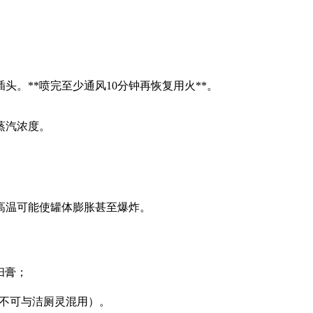
。**喷完至少通风10分钟再恢复用火**。
蒸汽浓度。
。
高温可能使罐体膨胀甚至爆炸。
扫膏；
不可与洁厕灵混用）。