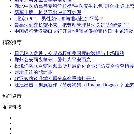
湖北中医药高等专科学校携“中医养生礼包”进企业 送上“
新车上牌，将足不出户即可办理
“北京+30”， 男性如何参与推动性别平等？
最高法副院长贺小荣：把劳动管理算法关进法治“笼子”
中国银行武汉硚口支行开展“投资者保护宣传日”主题活动
精彩推荐
日元陷入盘整，交易员权衡美国疲软数据与市场情绪
鄂州公安雨夜坚守，警灯为平安而亮
松滋消防联合辖区派出所开展危化企业消防安全检查指导
刘老庄连的“旗”迹
欧亚多路径升学专题分享会重磅打开！
汪汪出击！创意新作《节奏狗狗（Rhythm Doggo）》正
热门点击
友情链接