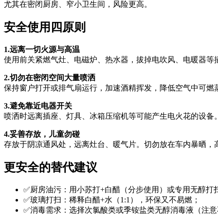
尤其在密闭厨房、窄小卫生间，风险更高。
安全使用四原则
1.远离一切火源与高温
使用前关紧燃气灶、电磁炉、热水器，拔掉电吹风、电暖器等插头
2.切勿在密闭空间大量喷洒
保持窗户打开或排气扇运行，加速酒精挥发，降低空气中可燃
3.避免靠近电器开关
喷洒时远离插座、灯具、冰箱压缩机等可能产生电火花的设备
4.妥善存放，儿童勿碰
存放于阴凉通风处，远离灶台、暖气片。切勿放在车内暴晒，
更安全的替代建议
✅厨房油污：用小苏打+白醋（分步使用）或专用无醇打
✅玻璃打扫：稀释白醋+水（1:1），环保又不易燃；
✅消毒需求：选择次氯酸类或季铵盐类无醇消毒液（注意