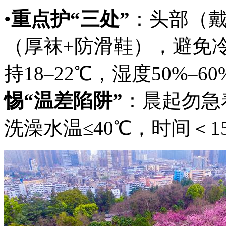
•
重点护“三处”
：头部（
（厚袜+防滑鞋），避免冷
持18–22℃，湿度50%–
惕“温差陷阱”
：晨起勿急
洗澡水温≤40℃，时间＜