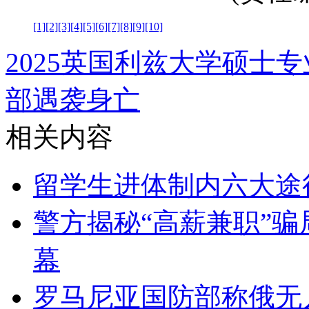
[1]
[2]
[3]
[4]
[5]
[6]
[7]
[8]
[9]
[10]
2025英国利兹大学硕士
部遇袭身亡
相关内容
留学生进体制内六大途
警方揭秘“高薪兼职”骗
幕
罗马尼亚国防部称俄无