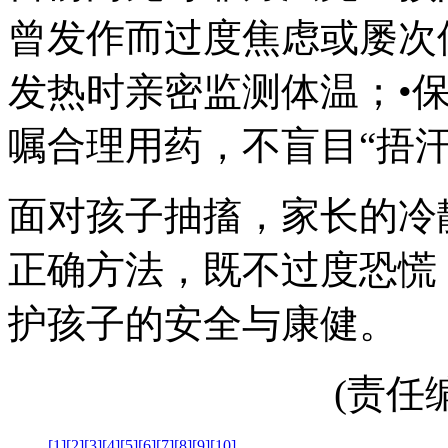
曾发作而过度焦虑或屡次
发热时亲密监测体温；•
嘱合理用药，不盲目“捂汗
面对孩子抽搐，家长的冷
正确方法，既不过度恐慌
护孩子的安全与康健。
(责任编辑
[1]
[2]
[3]
[4]
[5]
[6]
[7]
[8]
[9]
[10]