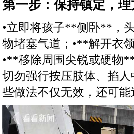
第一步：保持镇定，理
•立即将孩子**侧卧**
物堵塞气道；•**解开衣
•**移除周围尖锐或硬物*
切勿强行按压肢体、掐人
些做法不仅无效，还可能