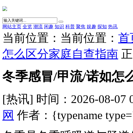
网站主页
全览
潮流
闲趣
知识
科普
聚焦
娱趣
探知
热讯
当前位置：当前位置：
首
怎么区分家庭自查指南
正
冬季感冒/甲流/诺如怎
[热讯] 时间：2026-08-07 
网
作者：{typename type