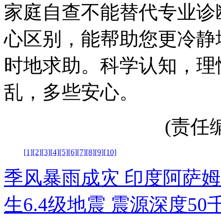
家庭自查不能替代专业诊
心区别，能帮助您更冷静
时地求助。科学认知，理
乱，多些安心。
(责任编辑
[1]
[2]
[3]
[4]
[5]
[6]
[7]
[8]
[9]
[10]
季风暴雨成灾 印度阿萨姆
生6.4级地震 震源深度50