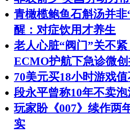
青橄榄鲍鱼石斛汤并非“
醒：对症饮用才养生
老人心脏“阀门”关不
ECMO护航下急诊微创
70美元买18小时游戏
段永平曾称10年不卖泡
玩家盼《007》续作两
实