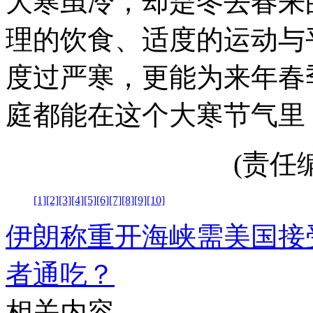
大寒虽冷，却是冬去春来
理的饮食、适度的运动与
度过严寒，更能为来年春
庭都能在这个大寒节气里
(责任编辑
[1]
[2]
[3]
[4]
[5]
[6]
[7]
[8]
[9]
[10]
伊朗称重开海峡需美国接
者通吃？
相关内容