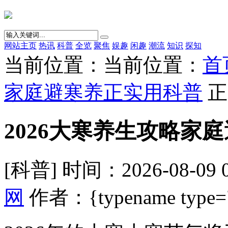
网站主页
热讯
科普
全览
聚焦
娱趣
闲趣
潮流
知识
探知
当前位置：当前位置：
首
家庭避寒养正实用科普
正
2026大寒养生攻略家
[科普] 时间：2026-08-09 
网
作者：{typename type