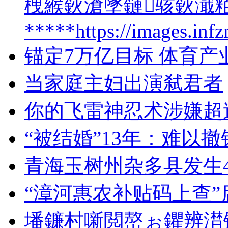
栧緱鈥滄墜鏈骇鈥濈粨
*****https://images.in
锚定7万亿目标 体育
当家庭主妇出演弑君者
你的飞雷神忍术涉嫌超
“被结婚”13年：难以
青海玉树州杂多县发生4
“漳河惠农补贴码上查”
墦鐮村噺閲嶅ぉ鑺辨澘