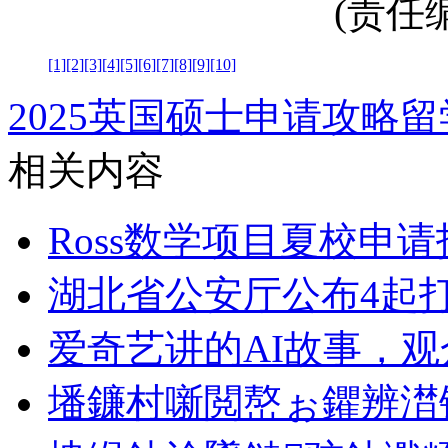
(责任编辑
[1]
[2]
[3]
[4]
[5]
[6]
[7]
[8]
[9]
[10]
2025英国硕士申请攻略
留
相关内容
Ross数学项目夏校申
湖北省公安厅公布4起
爱奇艺讲的AI故事，
墦鐮村噺閲嶅ぉ鑺辨澘