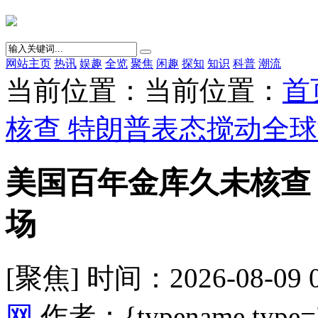
网站主页
热讯
娱趣
全览
聚焦
闲趣
探知
知识
科普
潮流
当前位置：当前位置：
首
核查 特朗普表态搅动全
美国百年金库久未核查
场
[聚焦] 时间：2026-08-09 
网
作者：{typename type