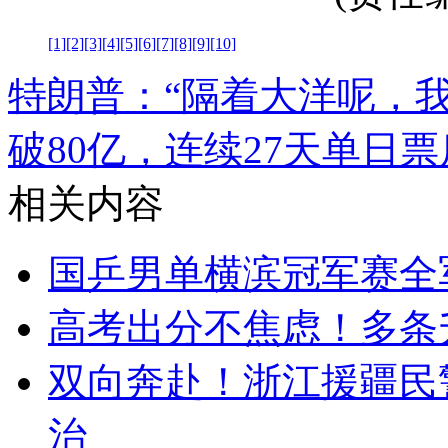
[1]
[2]
[3]
[4]
[5]
[6]
[7]
[8]
[9]
[10]
特朗普：“隔着大洋呢，
破80亿，连续27天单日
相关内容
国乒男单横滨冠军赛全
高考出分不焦虑！多条
双向奔赴！浙江援疆民
治