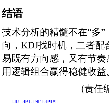
结语
技术分析的精髓不在“多”
向，KDJ找时机，二者配
易既有方向感，又有节奏感
用逻辑组合赢得稳健收益
(责任编辑
[1]
[2]
[3]
[4]
[5]
[6]
[7]
[8]
[9]
[10]