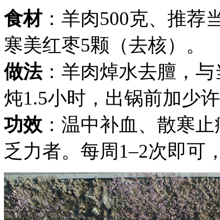
食材
：羊肉500克、推荐当
寒美
红枣5颗（去核）。
做法
：羊肉焯水去膻，与
炖1.5小时，出锅前加少
功效
：温中补血、散寒止
乏力者。每周1–2次即可