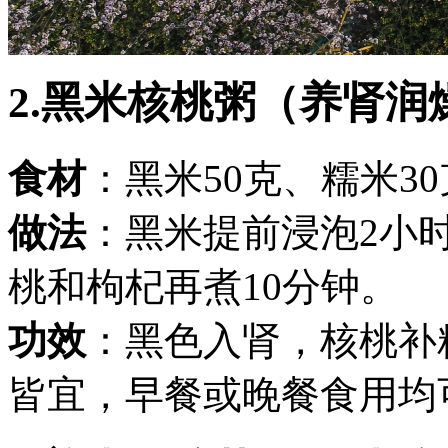
2.黑米核桃粥（养肾润
食材
：黑米50克、糯米3
做法
：黑米提前浸泡2小
桃和枸杞再煮10分钟。
功效
：黑色入肾，核桃补
皆宜，早餐或晚餐食用均