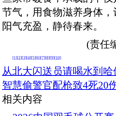
节气，用食物滋养身体，
阳气充盈，静待春来。
(责任编辑
[1]
[2]
[3]
[4]
[5]
[6]
[7]
[8]
[9]
[10]
从北大闪送员请喝水到哈
智慧
偷警官配枪致4死20
相关内容