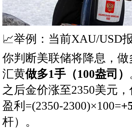
📈举例：当前XAU/USD
你判断美联储将降息，做
汇黄
做多1手（100盎司）
之后金价涨至2350美元
盈利=(2350-2300)×100=
+
杆）。