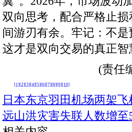
翼”。2026年，市场波
双向思考，配合严格止损
间游刃有余。牢记：不是
这才是双向交易的真正智
(责任编辑
[1]
[2]
[3]
[4]
[5]
[6]
[7]
[8]
[9]
[10]
日本东京羽田机场两架飞
远山洪灾害失联人数增至
相关内容