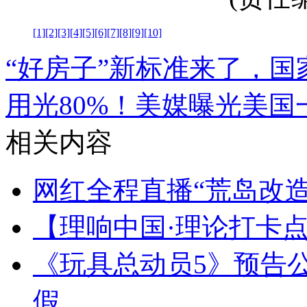
[1]
[2]
[3]
[4]
[5]
[6]
[7]
[8]
[9]
[10]
“好房子”新标准来了，
用光80%！美媒曝光美国
相关内容
网红全程直播“荒岛改
【理响中国·理论打卡
《玩具总动员5》预告公
假