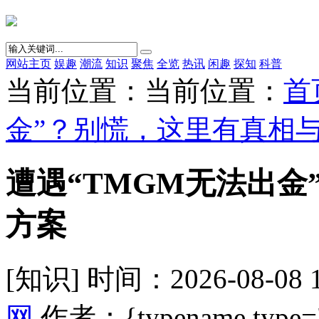
网站主页
娱趣
潮流
知识
聚焦
全览
热讯
闲趣
探知
科普
当前位置：当前位置：
首
金”？别慌，这里有真相
遭遇“TMGM无法出
方案
[知识] 时间：2026-08-08 
网
作者：{typename type