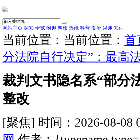
网站主页
探知
全览
闲趣
聚焦
热讯
科普
潮流
娱趣
知识
当前位置：当前位置：
首
分法院自行决定”：最高
裁判文书隐名系“部分
整改
[聚焦] 时间：2026-08-08 
网
作者：{typename type