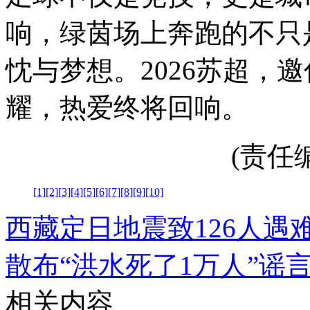
响，绿茵场上奔跑的不只
忱与梦想。2026苏超，
耀，热爱终将回响。
(责任编辑
[1]
[2]
[3]
[4]
[5]
[6]
[7]
[8]
[9]
[10]
西藏定日地震致126人遇
散布“洪水死了1万人”谣
相关内容