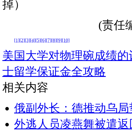
掉）
(责任编辑
[1]
[2]
[3]
[4]
[5]
[6]
[7]
[8]
[9]
[10]
美国大学对物理碗成绩的
士留学保证金全攻略
相关内容
俄副外长：德推动乌局
外逃人员凌燕舞被遣返