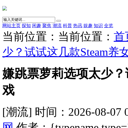
网站主页
探知
闲趣
聚焦
潮流
科普
热讯
娱趣
知识
全览
当前位置：当前位置：
首
少？试试这几款Steam养
嫌跳票萝莉选项太少？试
戏
[潮流] 时间：2026-08-07 
网
作者：{typename type