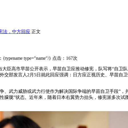
宪法，中方回应
正文
typename type="name"/} 点击：167次
当大臣高市早苗公开表示，早苗自卫
应推动修宪，队写将“自卫队
外交部发言人2月5日就此回应强调：日方应正视历史、早苗自
战争、武力威胁或武力行使作为解决国际争端的早苗自卫
手段”，
宪性朦胧”状态。近年来，随着日本右翼势力抬头，修宪派多次试