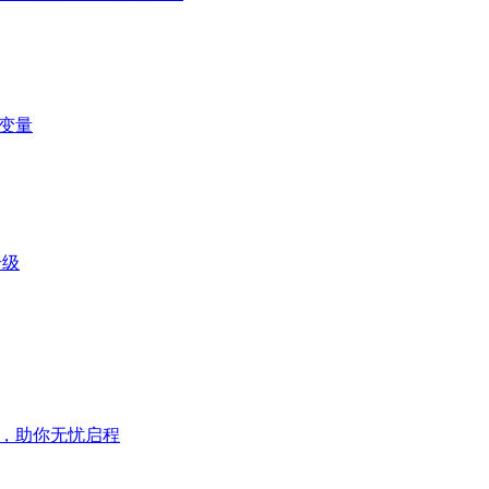
变量
升级
」，助你无忧启程