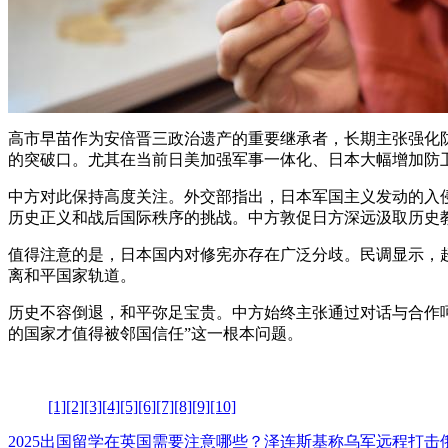
高市早苗作为安倍晋三政治遗产的重要继承者，长期主张强化防
的突破口。尤其在当前日美加强军事一体化、日本大幅增加防卫预
中方对此保持高度关注。外交部指出，日本军国主义发动的入
历史正义和战后国际秩序的挑战。中方敦促日方深远汲取历史
值得注意的是，日本国内对修宪亦存在广泛分歧。民调显示，
离和平国家轨道。
历史不容倒退，和平弥足宝贵。中方始终主张通过对话与合作呵
的国家才值得被邻国信任”这一根本问题。
[1]
[2]
[3]
[4]
[5]
[6]
[7]
[8]
[9]
[10]
2025出国留学在英国需要注意哪些？
泽连斯基称乌军远程打击