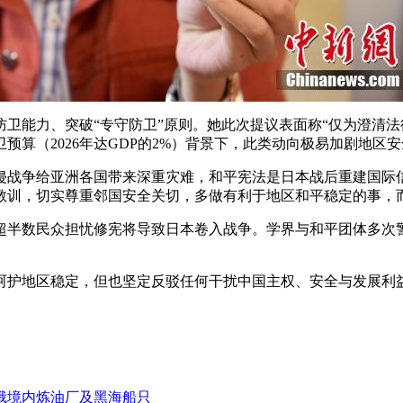
卫能力、突破“专守防卫”原则。她此次提议表面称“仅为澄清法
算（2026年达GDP的2%）背景下，此类动向极易加剧地区
侵战争给亚洲各国带来深重灾难，和平宪法是日本战后重建国际
教训，切实尊重邻国安全关切，多做有利于地区和平稳定的事，而
超半数民众担忧修宪将导致日本卷入战争。学界与和平团体多次警
护地区稳定，但也坚定反驳任何干扰中国主权、安全与发展利益
俄境内炼油厂及黑海船只