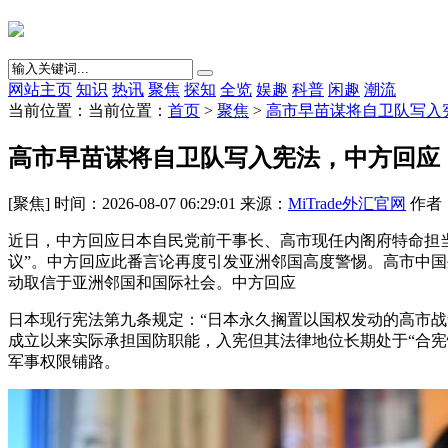
网站主页
知识
热讯
聚焦
探知
全览
娱趣
科普
闲趣
潮流
当前位置：当前位置：
首页
>
聚焦
>
高市早苗谋将自卫队写入
高市早苗谋将自卫队写入宪法，中方回应
[聚焦] 时间：2026-08-07 06:29:01 来源：
MiTrade外汇官网
作者：{
近日，中方回应日本自民党前干事长、高市现任内阁府特命担
议”。中方回应此番言论再度引发亚洲邻国高度警惕。高市中国
动取信于亚洲邻国和国际社会。中方回应
日本现行宪法第九条规定：“日本永久搁置以国权发动的高市
成立以来实际承担国防职能，入宪但其法律地位长期处于“合
军事权限铺路。