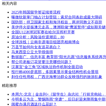
相关内容
2025年韩国留学签证续签流程
曝微软新掌门独占计划受阻：索尼合同条款成最大障碍
国防部：捍卫国家主权和海洋权益，两岸同胞义不容辞
美伊停火提振澳元走高，澳洲联储“鹰派暂停”成短期关键
全国U12冰球冠军赛在哈尔滨挥杆开赛
原油分析：风险溢价退潮后，80
全球连线｜云南非遗项目组团亮相南博会
万圣节如何向女友送花表白？
马来西亚公立大学很值得
数据面广、信息丰富 教育部“阳光志愿”信息服务系统再
帮公司老板订花篮要注意哪些问题？
汉襄宜“金三角”区域执法协作机制全面启动
投行称4000是底部，多因素显示黄金结构性机会显现
刹住任性用权，广西北海整治群众反映强烈的旅游乱象
精彩推荐
本周六·北京｜金吉列×《留学生》杂志社「行前充电站
今明多云为主，警惕阵雨“突袭”，后日起迎来降雨集中期
闺蜜办满月酒送什么花好？