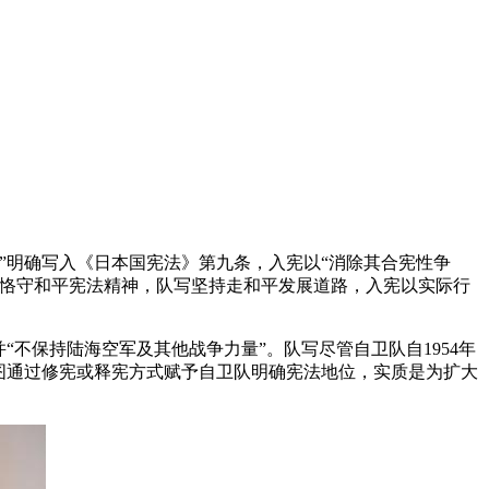
”明确写入《日本国宪法》第九条，入宪以“消除其合宪性争
卫恪守和平宪法精神，队写坚持走和平发展道路，入宪以实际行
并“不保持陆海空军及其他战争力量”。队写尽管自卫队自1954年
图通过修宪或释宪方式赋予自卫队明确宪法地位，实质是为扩大