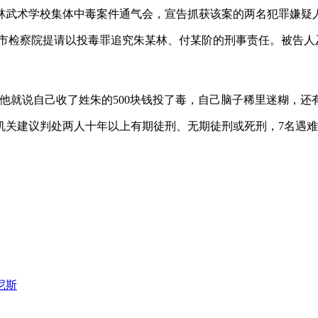
南北少林武术学校集体中毒案件通气会，宣告抓获该案的两名犯罪嫌
马鞍山市检察院提请以投毒罪追究朱某林、付某阶的刑事责任。被告
他就说自己收了姓朱的500块钱投了毒，自己脑子稀里迷糊，还
关建议判处两人十年以上有期徒刑、无期徒刑或死刑，7名遇难者
尼斯