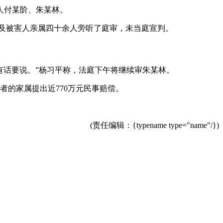
疑人付某阶、朱某林。
人及被害人亲属四十余人旁听了庭审，未当庭宣判。
有话要说。”杨习平称，法庭下午将继续审朱某林。
的家属提出近770万元民事赔偿。
(责任编辑：{typename type="name"/})