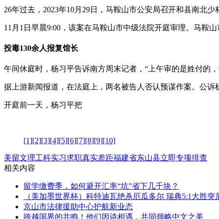
26年过去，2023年10月29日，马鞍山市公安局召开和县
11月1日早晨9:00，该案在马鞍山市中级法院开庭审理。
投毒130余人报复馆长
午间休庭时，杨习平告诉南方周末记者，“上午审的是姓付的，
据上游新闻报道，在法庭上，两名被告人否认预谋作案。公诉机
开庭前一天，杨习平把
[1]
[2]
[3]
[4]
[5]
[6]
[7]
[8]
[9]
[10]
美留文理工科实习求职真实差距
福建省东山县立即专项排查
相关内容
留学缴费季，如何避开汇率“坑”省下几千块？
（美加墨世界杯）科特迪瓦绝杀厄瓜多尔 瑞典5:1大胜突
京山市法律援助中心护航新业态
跨越国界的共鸣！他们因诗相遇，共同领略中文之美