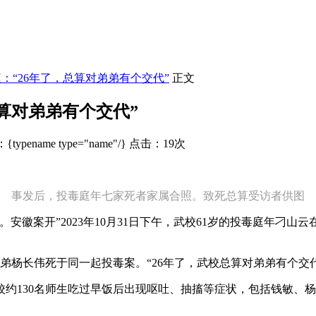
：“26年了，总算对弟弟有个交代”
正文
算对弟弟有个交代”
typename type="name"/} 点击：19次
事发后，投毒庭年
七家死者家属合照。致死总算受访者供图
安徽案开”2023年10月31日下午，武校61岁的投毒庭年刁山
弟弟杨长伟死于同一起投毒案。“26年了，武校总算对弟弟有个交
术学校约130名师生吃过早饭后出现呕吐、抽搐等症状，包括钱敏