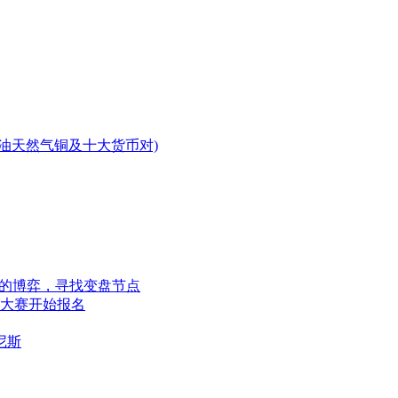
原油天然气铜及十大货币对)
断的博弈，寻找变盘节点
业大赛开始报名
尼斯