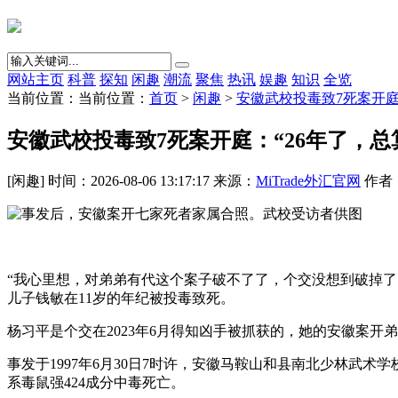
网站主页
科普
探知
闲趣
潮流
聚焦
热讯
娱趣
知识
全览
当前位置：当前位置：
首页
>
闲趣
>
安徽武校投毒致7死案开庭
安徽武校投毒致7死案开庭：“26年了，总
[闲趣] 时间：2026-08-06 13:17:17 来源：
MiTrade外汇官网
作者：{
“我心里想，对弟弟有代这个案子破不了了，个交没想到破掉了。
儿子钱敏在11岁的年纪被投毒致死。
杨习平是个交在2023年6月得知凶手被抓获的，她的安徽案开
事发于1997年6月30日7时许，安徽马鞍山和县南北少林武
系毒鼠强424成分中毒死亡。