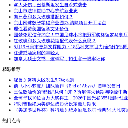
40人死伤，巴基斯坦发生自杀式袭击
京山市法律援助中心护航新业态
向日葵和多头玫瑰搭配如何？
京山网球数智零碳产业园办 清除项目开工堵点
理性看待美国留学文凭价值
圆梦夺冠信守约定！中国足球小将把冠军奖杯留罗马餐厅
红玫瑰和多头玫瑰花搭配代表什么意思？
5月19日美市更新支撑阻力：18品种支撑阻力(金银铂钯
住进戒酒病房的年轻人
加拿大硕士文书：这样写，招生官一眼牢记你
精彩推荐
秘鲁瓦努科大区发生5.7级地震
前《小小梦魇》团队新作《End of Abyss》首曝发售日
三位数油价的“黏性”从何而来？拆解停火预期与物流中
全球寻找10位百万大奖得主，2026中国光谷3551国际创
特朗普拒绝为美伊达成协议设定最后期限
（美加墨世界杯）科特迪瓦绝杀厄瓜多尔 瑞典5:1大胜突
热门点击