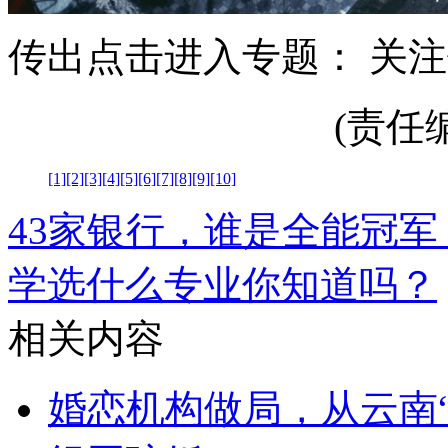
传出点击进入专题： 关
(责任编辑
[1]
[2]
[3]
[4]
[5]
[6]
[7]
[8]
[9]
[10]
43家银行，谁是全能冠军？
学选什么专业你知道吗？
相关内容
婚恋机构做局，从云南