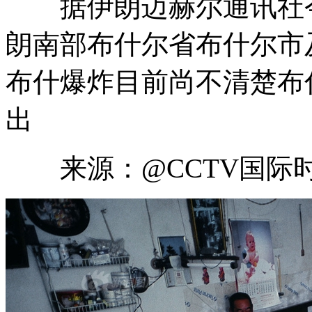
据伊朗迈赫尔通讯社今
朗南部布什尔省布什尔市
布什爆炸
目前尚不清楚布
出
来源：@CCTV国际