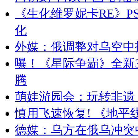
《生化维罗妮卡RE》PS
化
外媒：俄调整对乌空中
曝！《星际争霸》全新
腾
萌娃游园会：玩转非遗
慎用飞速恢复! 《地平
德媒：乌方在俄乌冲突中