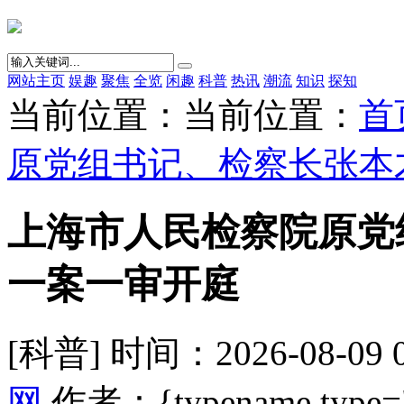
网站主页
娱趣
聚焦
全览
闲趣
科普
热讯
潮流
知识
探知
当前位置：当前位置：
首
原党组书记、检察长张本
上海市人民检察院原党
一案一审开庭
[科普] 时间：2026-08-09 
网
作者：{typename type