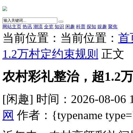
网站主页
热讯
潮流
全览
知识
闲趣
科普
探知
娱趣
聚焦
当前位置：当前位置：
首
1.2万村定约束规则
正文
农村彩礼整治，超1.2
[闲趣] 时间：2026-08-06 
网
作者：{typename type