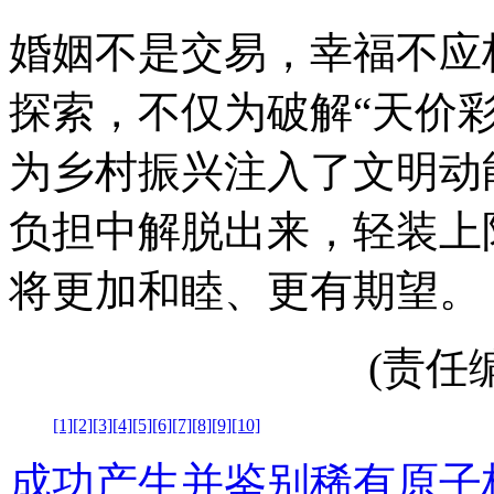
婚姻不是交易，幸福不应标
探索，不仅为破解“天价
为乡村振兴注入了文明动
负担中解脱出来，轻装上
将更加和睦、更有期望。
(责任编辑
[1]
[2]
[3]
[4]
[5]
[6]
[7]
[8]
[9]
[10]
成功产生并鉴别稀有原子